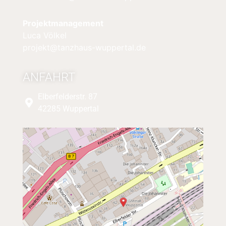
Projektmanagement
Luca Völkel
projekt@tanzhaus-wuppertal.de
ANFAHRT
Elberfelderstr. 87
42285 Wuppertal