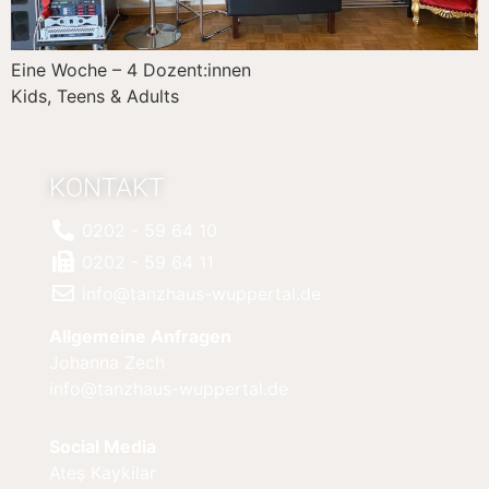
Eine Woche – 4 Dozent:innen
Kids, Teens & Adults
KONTAKT
0202 - 59 64 10
0202 - 59 64 11
info@tanzhaus-wuppertal.de
Allgemeine Anfragen
Johanna Zech
info@tanzhaus-wuppertal.de
Social Media
Ateş Kaykilar