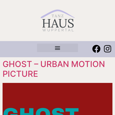
Tanzhaus Family
Kurse und Unterricht
Tanzhaus Company
GHOST – URBAN MOTION
PICTURE