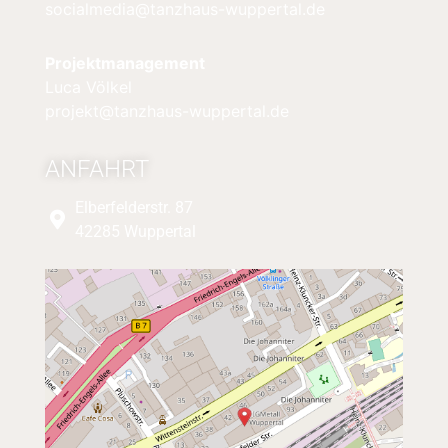
socialmedia@tanzhaus-wuppertal.de
Projektmanagement
Luca Völkel
projekt@tanzhaus-wuppertal.de
ANFAHRT
Elberfelderstr. 87
42285 Wuppertal