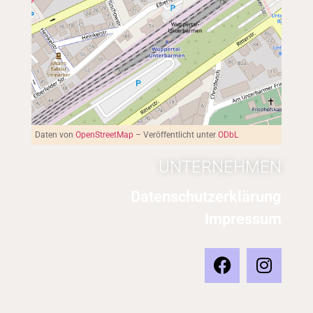
Daten von
OpenStreetMap
– Veröffentlicht unter
ODbL
UNTERNEHMEN
Datenschutzerklärung
Impressum